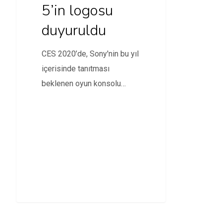
5’in logosu
duyuruldu
CES 2020’de, Sony'nin bu yıl
içerisinde tanıtması
beklenen oyun konsolu
PlayStation 5 modelinin
logosu duyuruldu.