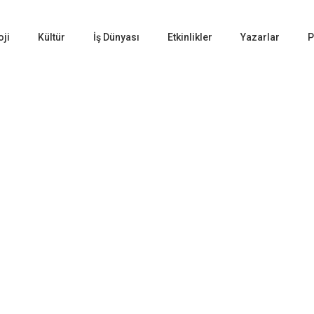
oji
Kültür
İş Dünyası
Etkinlikler
Yazarlar
P