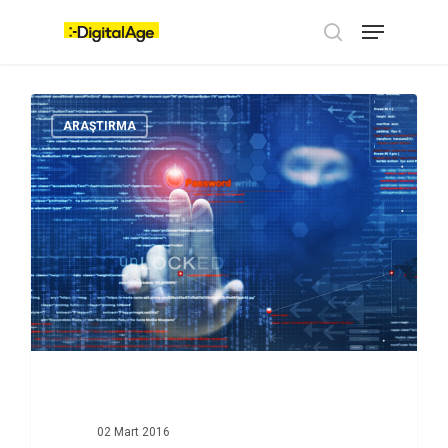
Skip
Menu
to
main
search
content
ARAŞTIRMA
02 Mart 2016