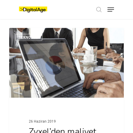
Skip
Menu
to
main
search
content
TEKNOLOJI
26 Haziran 2019
Zyxel’den maliyet