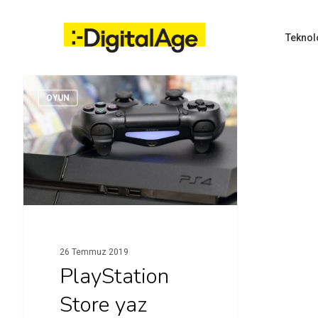
Skip
to
main
Teknol
content
OYUN
Hit enter to search or ESC to close
26 Temmuz 2019
PlayStation
Store yaz