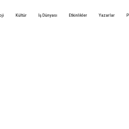
oji
Kültür
İş Dünyası
Etkinlikler
Yazarlar
P