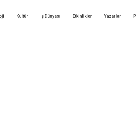
oji
Kültür
İş Dünyası
Etkinlikler
Yazarlar
P