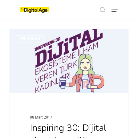
Skip
Menu
to
main
search
content
TEKNOLOJI
08 Mart 2017
Inspiring 30: Dijital