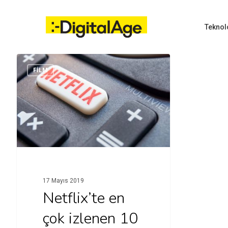
Skip
to
main
Teknol
content
FİLM
Hit enter to search or ESC to close
17 Mayıs 2019
Netflix’te en
çok izlenen 10