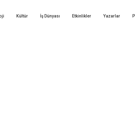
oji
Kültür
İş Dünyası
Etkinlikler
Yazarlar
P