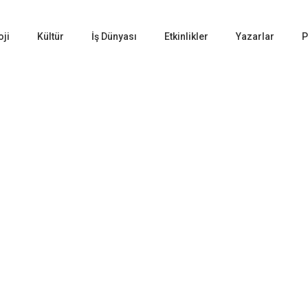
oji
Kültür
İş Dünyası
Etkinlikler
Yazarlar
P