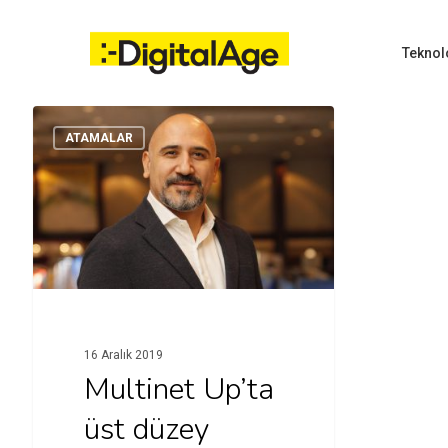
Skip
to
main
Teknol
content
ATAMALAR
Hit enter to search or ESC to close
16 Aralık 2019
Multinet Up’ta
üst düzey