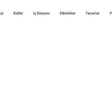
oji
Kültür
İş Dünyası
Etkinlikler
Yazarlar
P