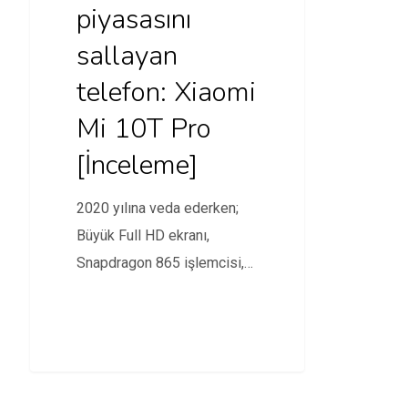
piyasasını
sallayan
telefon: Xiaomi
Mi 10T Pro
[İnceleme]
2020 yılına veda ederken;
Büyük Full HD ekranı,
Snapdragon 865 işlemcisi,
144 Hz yenileme hızı,…