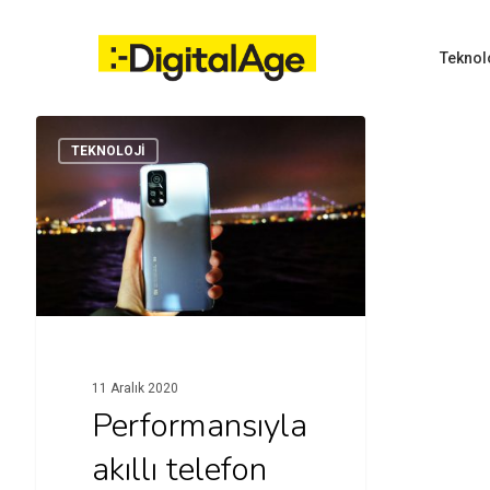
Skip
to
main
Teknol
content
TEKNOLOJI
Hit enter to search or ESC to close
11 Aralık 2020
Performansıyla
akıllı telefon