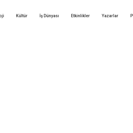
oji
Kültür
İş Dünyası
Etkinlikler
Yazarlar
P