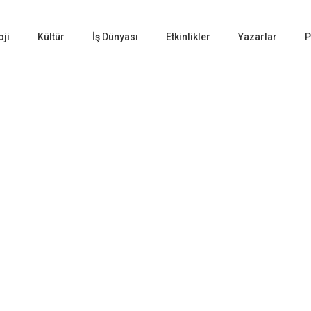
oji
Kültür
İş Dünyası
Etkinlikler
Yazarlar
P