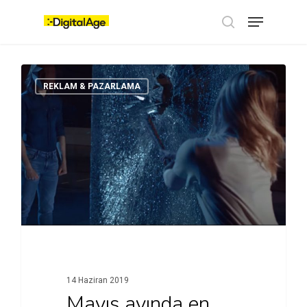
Skip
Menu
to
main
search
content
REKLAM & PAZARLAMA
14 Haziran 2019
Mayıs ayında en