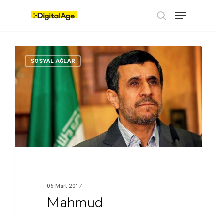
Skip
Menu
to
main
search
content
SOSYAL AĞLAR
06 Mart 2017
Mahmud