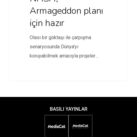
Armageddon planı
için hazır
Olası bir göktaşı ile çarpışma
senaryosunda Dünya'yı
koruyabilmek amacıyla projeler
geliştiren NASA, Armageddon'u
akıllara getiren…
BASILI YAYINLAR