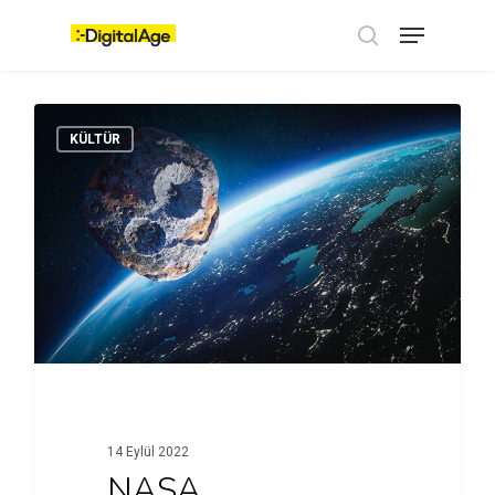
Skip
Menu
to
main
search
content
KÜLTÜR
14 Eylül 2022
NASA,