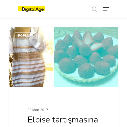
Skip
Menu
to
main
search
content
POPÜLER
03 Mart 2017
Elbise tartışmasına