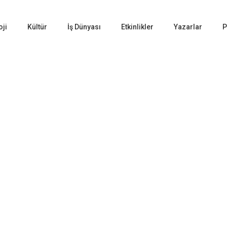
oji
Kültür
İş Dünyası
Etkinlikler
Yazarlar
P