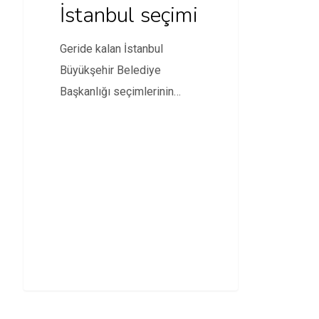
İstanbul seçimi
Geride kalan İstanbul
Büyükşehir Belediye
Başkanlığı seçimlerinin
ardından iki seçim gecesinin
dijital verilerini kullanıcının
haber…