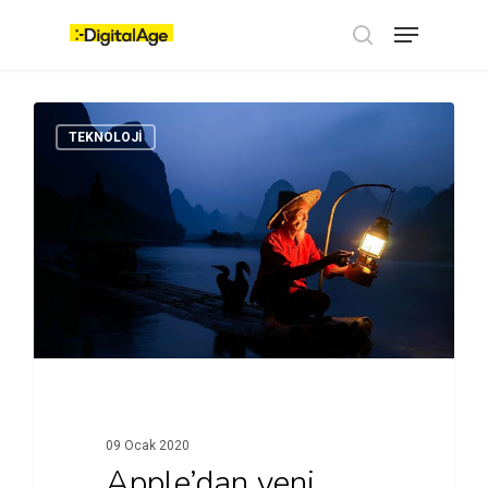
Skip
Menu
to
main
search
content
TEKNOLOJI
09 Ocak 2020
Apple’dan yeni