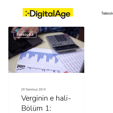
Skip
to
main
Teknol
content
TEKNOLOJI
Hit enter to search or ESC to close
29 Temmuz 2019
Verginin e hali-
Bölüm 1: