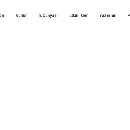
oji
Kültür
İş Dünyası
Etkinlikler
Yazarlar
P