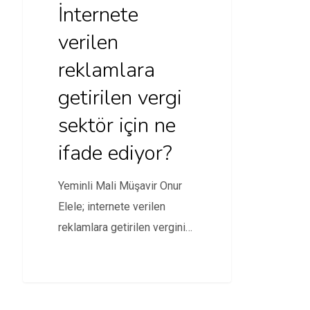
İnternete
verilen
reklamlara
getirilen vergi
sektör için ne
ifade ediyor?
Yeminli Mali Müşavir Onur
Elele; internete verilen
reklamlara getirilen verginin
sektör için ne ifade ettiğini…