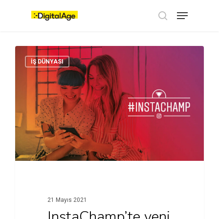
Skip
Menu
to
main
search
content
İŞ DÜNYASI
21 Mayıs 2021
InstaChamp’te yeni