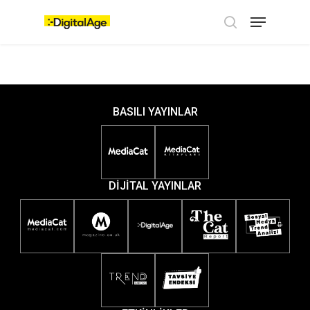
Skip
Menu
to
main
search
content
BASILI YAYINLAR
DİJİTAL YAYINLAR