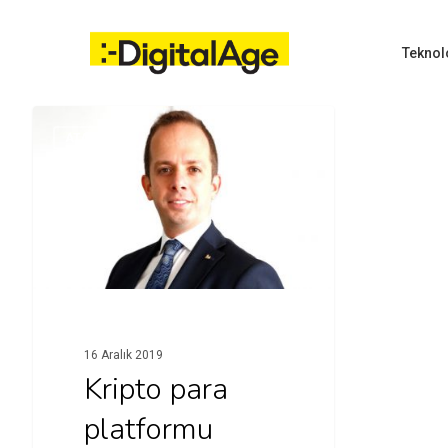
Skip
to
main
Teknol
content
ATAMALAR
Hit enter to search or ESC to close
16 Aralık 2019
Kripto para
platformu