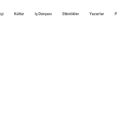
oji
Kültür
İş Dünyası
Etkinlikler
Yazarlar
P