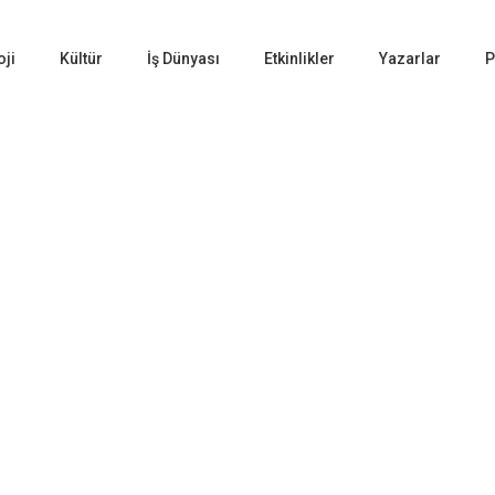
oji
Kültür
İş Dünyası
Etkinlikler
Yazarlar
P