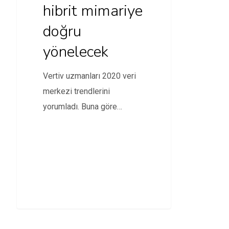
hibrit mimariye
doğru
yönelecek
Vertiv uzmanları 2020 veri
merkezi trendlerini
yorumladı. Buna göre
kurumların üst düzey
yöneticileri, genel ve…