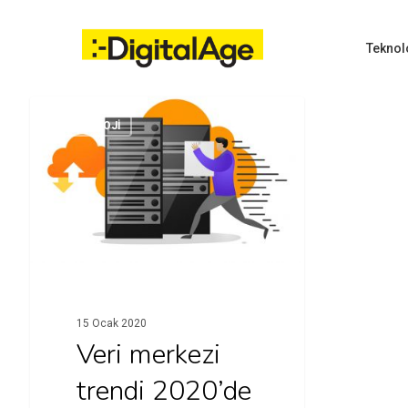
Skip
to
main
Teknol
content
TEKNOLOJI
Hit enter to search or ESC to close
15 Ocak 2020
Veri merkezi
trendi 2020’de