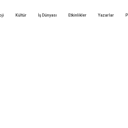
oji
Kültür
İş Dünyası
Etkinlikler
Yazarlar
P