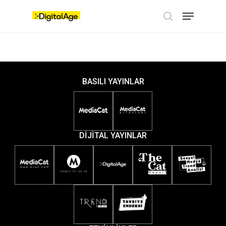
Skip
Menu
to
main
search
content
BASILI YAYINLAR
DİJİTAL YAYINLAR