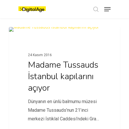
Skip
Menu
to
main
search
content
TASARIM
24 Kasım 2016
Madame Tussauds
İstanbul kapılarını
açıyor
Dünyanın en ünlü balmumu müzesi
Madame Tussauds’nun 21’inci
merkezi İstiklal Caddesi’ndeki Grand
Pera binasında kapılarını…