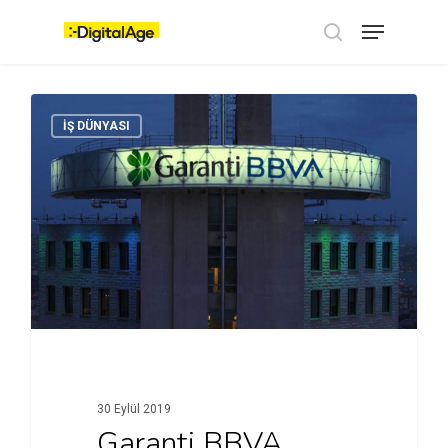
Skip
Menu
to
main
search
content
İŞ DÜNYASI
30 Eylül 2019
Garanti BBVA