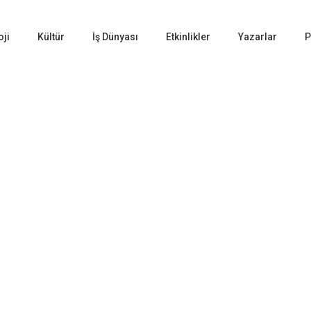
oji
Kültür
İş Dünyası
Etkinlikler
Yazarlar
P