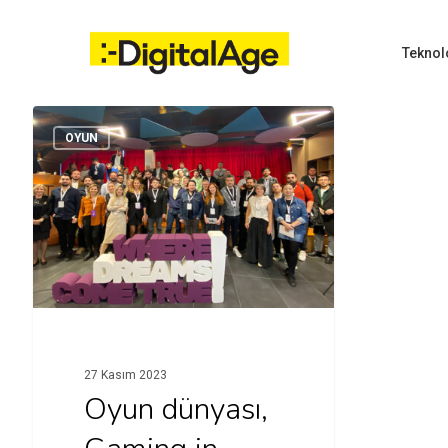
Skip
to
main
Teknol
content
OYUN
Hit enter to search or ESC to close
27 Kasım 2023
Oyun dünyası,