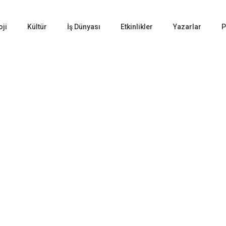
oji
Kültür
İş Dünyası
Etkinlikler
Yazarlar
P