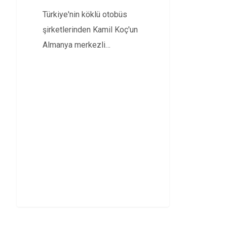
Türkiye'nin köklü otobüs
şirketlerinden Kamil Koç'un
Almanya merkezli
Flixmobiliy'e devri için
Rekabet Kurumu'na başvuru
yapıldı.