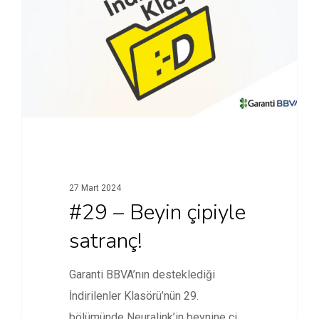
27 Mart 2024
#29 – Beyin çipiyle
satranç!
Garanti BBVA’nın desteklediği
İndirilenler Klasörü’nün 29.
bölümünde Neuralink’in beynine çip