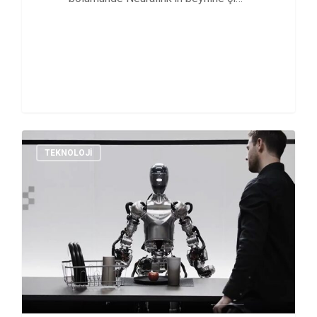
taktığı ilk insanın düşünce gücüyle…
TEKNOLOJI