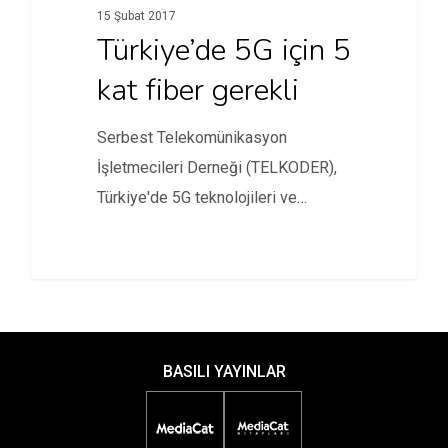
15 Şubat 2017
Türkiye’de 5G için 5
kat fiber gerekli
Serbest Telekomünikasyon
İşletmecileri Derneği (TELKODER),
Türkiye'de 5G teknolojileri ve
4,5G’den 5G’ye geçiş konusunda
önemli açıklamalarda…
BASILI YAYINLAR