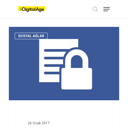
Skip
Menu
to
main
search
content
SOSYAL AĞLAR
26 Ocak 2017