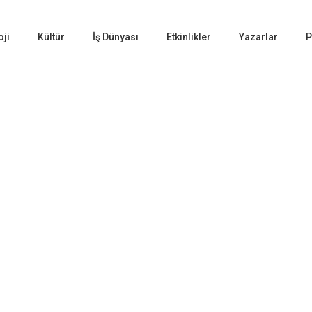
oji
Kültür
İş Dünyası
Etkinlikler
Yazarlar
P