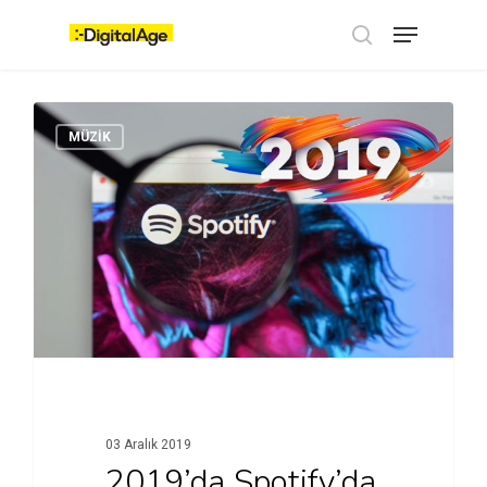
Skip
Menu
to
main
search
content
MÜZİK
03 Aralık 2019
2019’da Spotify’da