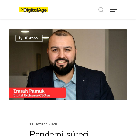
Skip
Menu
to
main
search
content
İŞ DÜNYASI
11 Haziran 2020
Pandemi süreci