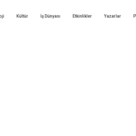
oji
Kültür
İş Dünyası
Etkinlikler
Yazarlar
P