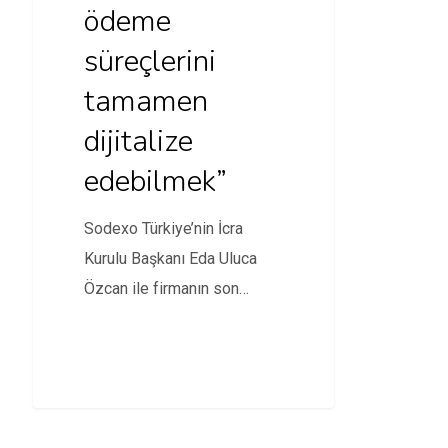
ödeme
süreçlerini
tamamen
dijitalize
edebilmek”
Sodexo Türkiye’nin İcra
Kurulu Başkanı Eda Uluca
Özcan ile firmanın son
dönemde sunduğu yenilikçi
uygulamaları konuştuk.