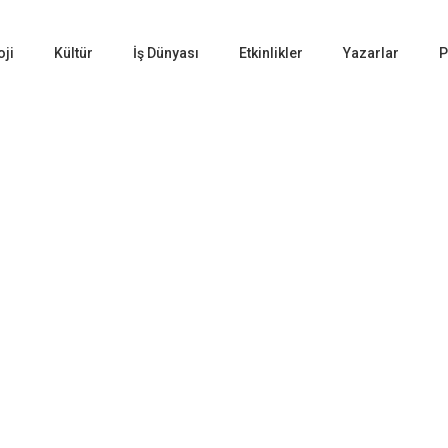
oji
Kültür
İş Dünyası
Etkinlikler
Yazarlar
P