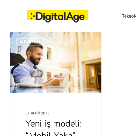
Skip
to
main
Teknol
content
İŞ DÜNYASI
Hit enter to search or ESC to close
01 Aralık 2016
Yeni iş modeli:
“Mobil Yaka”