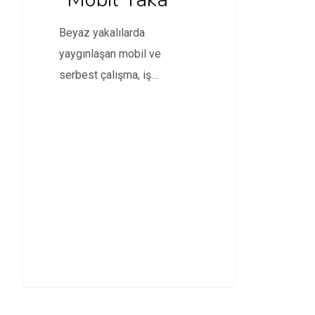
Beyaz yakalılarda
yaygınlaşan mobil ve
serbest çalışma, iş
yaşamında da devrimsel
değişiklikleri beraberinde
getiriyor