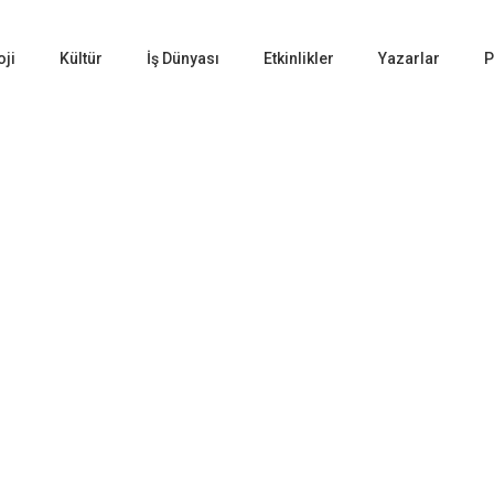
oji
Kültür
İş Dünyası
Etkinlikler
Yazarlar
P