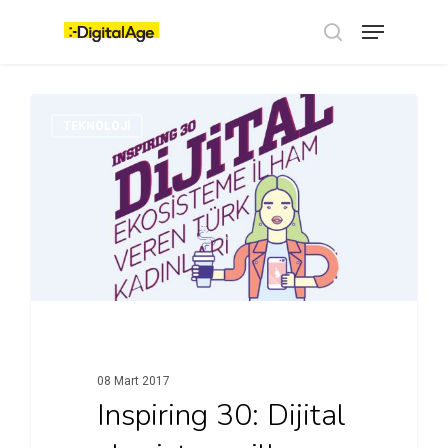
Skip
Menu
to
main
search
content
TEKNOLOJI
08 Mart 2017
Inspiring 30: Dijital