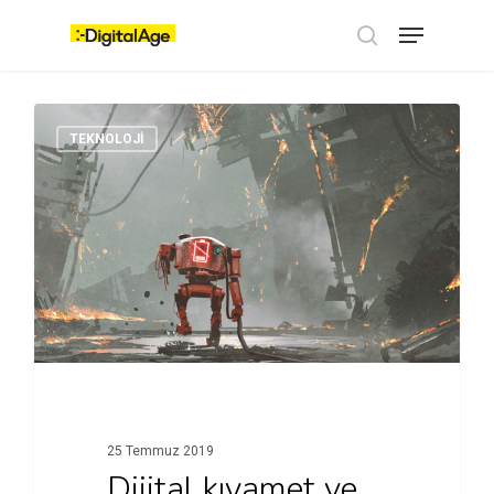
Skip
Menu
to
main
search
content
TEKNOLOJI
25 Temmuz 2019
Dijital kıyamet ve