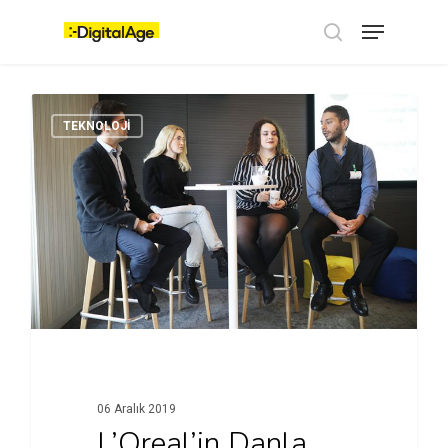
Skip
Menu
to
main
search
content
TEKNOLOJI
06 Aralık 2019
L’Oreal’in Danla