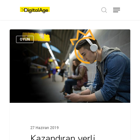
Skip
Menu
to
main
search
content
OYUN
27 Haziran 2019
Kazandıran yerli