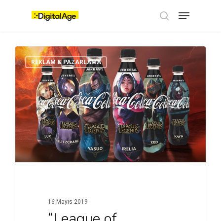
Skip
Menu
to
main
search
content
REKLAM & PAZARLAMA
16 Mayıs 2019
“League of