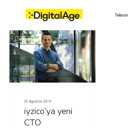
Skip
to
main
Teknol
content
ATAMALAR
Hit enter to search or ESC to close
22 Ağustos 2019
iyzico’ya yeni
CTO