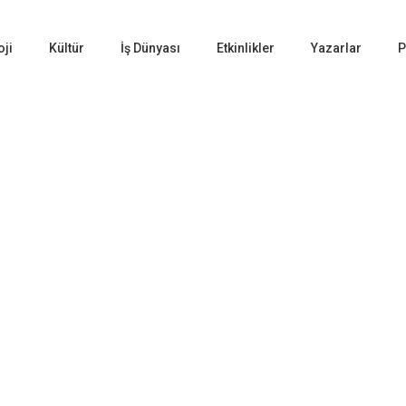
oji
Kültür
İş Dünyası
Etkinlikler
Yazarlar
P