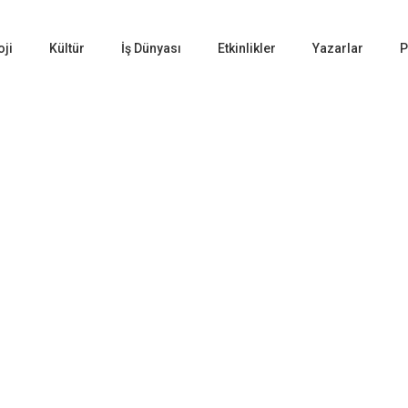
oji
Kültür
İş Dünyası
Etkinlikler
Yazarlar
P