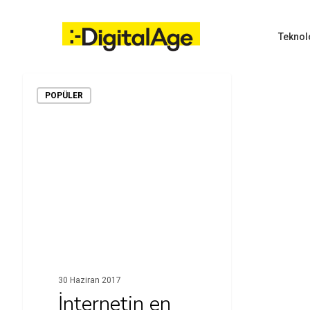
Skip
to
main
Teknol
content
POPÜLER
Hit enter to search or ESC to close
30 Haziran 2017
İnternetin en