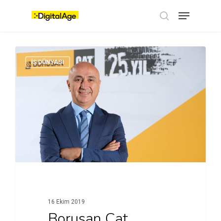
Skip
Menu
to
main
search
content
İŞ DÜNYASI
16 Ekim 2019
Borusan Cat,