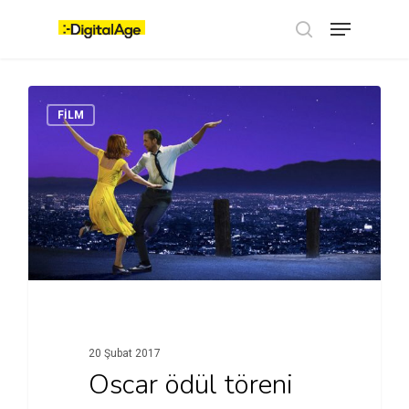
Skip
Menu
to
main
search
content
FİLM
20 Şubat 2017
Oscar ödül töreni