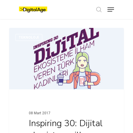
Skip
Menu
to
main
search
content
TEKNOLOJI
08 Mart 2017
Inspiring 30: Dijital