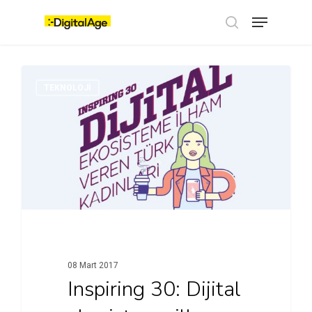
Skip
Menu
to
main
search
content
TEKNOLOJI
08 Mart 2017
Inspiring 30: Dijital