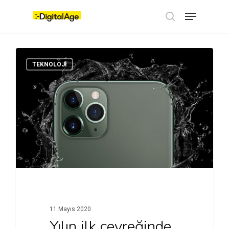
Skip
Menu
to
main
search
content
TEKNOLOJI
11 Mayıs 2020
Yılın ilk çeyreğinde