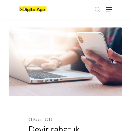
Skip
Menu
to
main
search
content
ARAŞTIRMA
01 Kasım 2019
Devir rahatlık